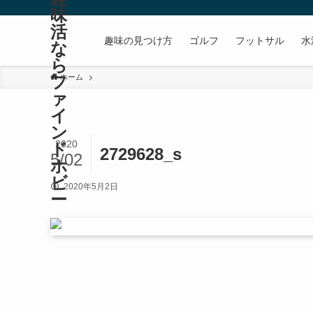
味
活
趣味の見つけ方
ゴルフ
フットサル
水
な
ら
フ
ホーム
ァ
イ
ン
2020
ド
2729628_s
5/02
ホ
ビ
2020年5月2日
ー