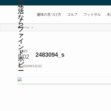
味
活
趣味の見つけ方
ゴルフ
フットサル
水
な
ら
フ
ホーム
ァ
イ
ン
2020
ド
2483094_s
5/02
ホ
ビ
2020年5月2日
ー