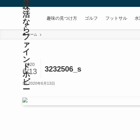
味
活
趣味の見つけ方
ゴルフ
フットサル
水
な
ら
フ
ホーム
ァ
イ
ン
2020
ド
3232506_s
6/13
ホ
ビ
2020年6月13日
ー