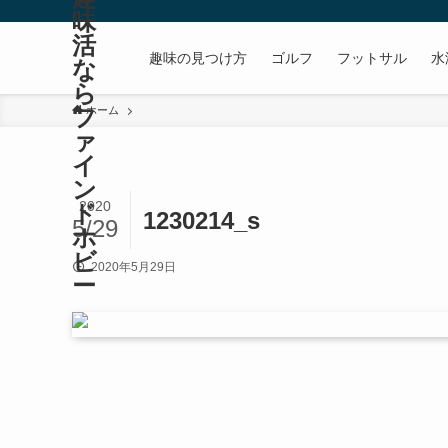
味
活
趣味の見つけ方
ゴルフ
フットサル
水
な
ら
フ
ホーム
ァ
イ
ン
2020
ド
1230214_s
5/29
ホ
ビ
2020年5月29日
ー