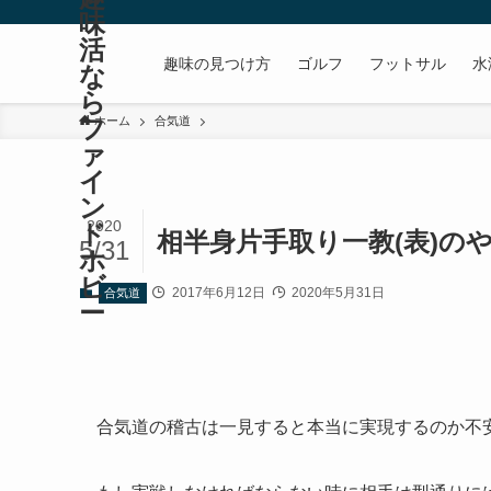
味
活
趣味の見つけ方
ゴルフ
フットサル
水
な
ら
フ
ホーム
合気道
ァ
イ
ン
2020
ド
相半身片手取り一教(表)のや
5/31
ホ
ビ
2017年6月12日
2020年5月31日
合気道
ー
合気道の稽古は一見すると本当に実現するのか不