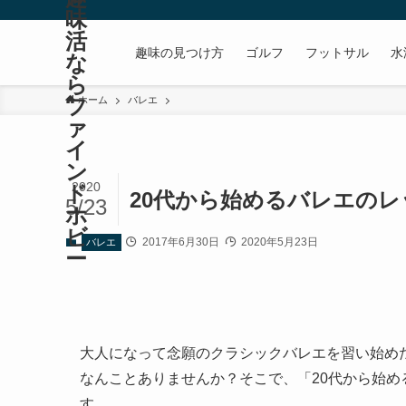
味
活
趣味の見つけ方
ゴルフ
フットサル
水
な
ら
フ
ホーム
バレエ
ァ
イ
ン
2020
ド
20代から始めるバレエの
5/23
ホ
ビ
2017年6月30日
2020年5月23日
バレエ
ー
大人になって念願のクラシックバレエを習い始め
なんことありませんか？そこで、「20代から始
す。