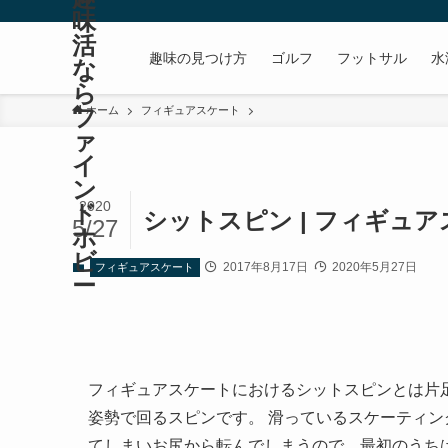
味
活
趣味の見つけ方
ゴルフ
フットサル
水
な
ら
フ
ホーム
フィギュアスケート
ァ
イ
ン
2020
ド
シットスピン | フィギュ
5/27
ホ
ビ
2017年8月17日
2020年5月27日
フィギュアスケート
ー
フィギュアスケートにおけるシットスピンとは片
姿勢で回るスピンです。 滑っているスケーティ
てしまいお尻から転んでしまうので、最初のうち