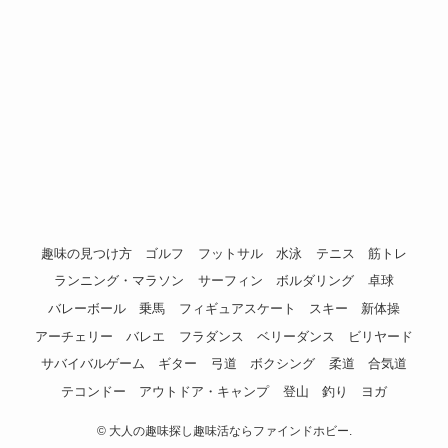
趣味の見つけ方
ゴルフ
フットサル
水泳
テニス
筋トレ
ランニング・マラソン
サーフィン
ボルダリング
卓球
バレーボール
乗馬
フィギュアスケート
スキー
新体操
アーチェリー
バレエ
フラダンス
ベリーダンス
ビリヤード
サバイバルゲーム
ギター
弓道
ボクシング
柔道
合気道
テコンドー
アウトドア・キャンプ
登山
釣り
ヨガ
©
大人の趣味探し趣味活ならファインドホビー.