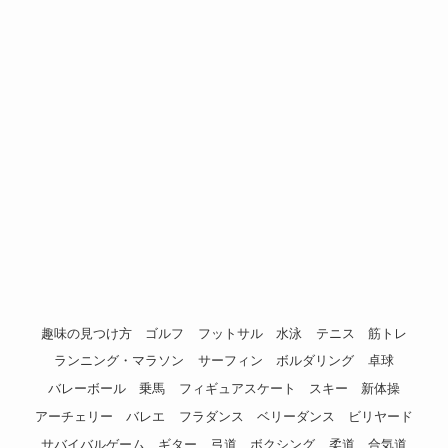
趣味の見つけ方
ゴルフ
フットサル
水泳
テニス
筋トレ
ランニング・マラソン
サーフィン
ボルダリング
卓球
バレーボール
乗馬
フィギュアスケート
スキー
新体操
アーチェリー
バレエ
フラダンス
ベリーダンス
ビリヤード
サバイバルゲーム
ギター
弓道
ボクシング
柔道
合気道