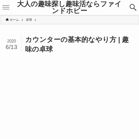
大人の趣味探し趣味活ならファイ
ンドホビー
ホーム
卓球
カウンターの基本的なやり方 | 趣
2020
6/13
味の卓球