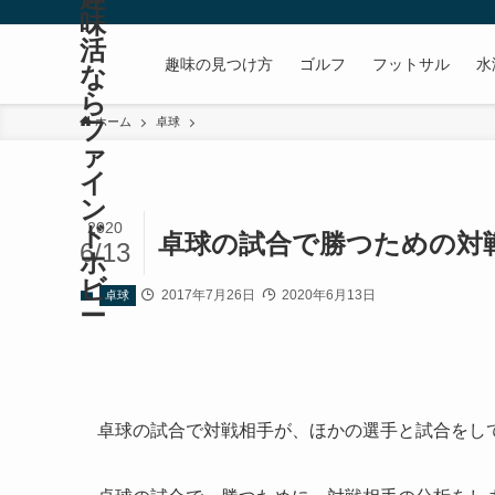
味
活
趣味の見つけ方
ゴルフ
フットサル
水
な
ら
フ
ホーム
卓球
ァ
イ
ン
2020
ド
卓球の試合で勝つための対戦
6/13
ホ
ビ
2017年7月26日
2020年6月13日
卓球
ー
卓球の試合で対戦相手が、ほかの選手と試合をし