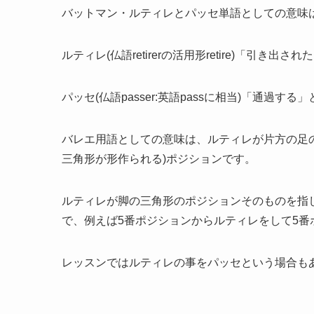
バットマン・ルティレとパッセ単語としての意味
ルティレ(仏語retirerの活用形retire)「引き
パッセ(仏語passer:英語passに相当)「通過する
バレエ用語としての意味は、ルティレが片方の足
三角形が形作られる)ポジションです。
ルティレが脚の三角形のポジションそのものを指
で、例えば5番ポジションからルティレをして5
レッスンではルティレの事をパッセという場合も