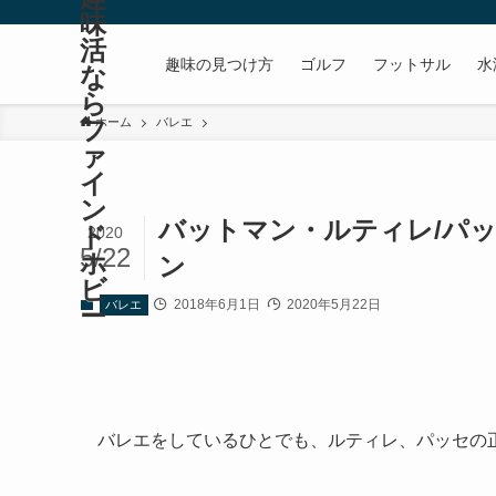
味
活
趣味の見つけ方
ゴルフ
フットサル
水
な
ら
フ
ホーム
バレエ
ァ
イ
ン
バットマン・ルティレ/パッ
ド
2020
5/22
ホ
ン
ビ
2018年6月1日
2020年5月22日
バレエ
ー
バレエをしているひとでも、ルティレ、パッセの