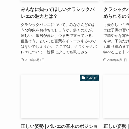
みんなに知ってほしいクラシックバ
クラシック
レエの魅力とは？
められるの
クラシックバレエについて、みなさんどのよ
可愛らしいキ
うな印象をお持ちでしょうか。多くの方が、
エは子供の習い
難しい、敷居が高い、つま先で立っている、
で華やかな雰
優雅そう、といった言葉をイメージするので
今や、子供だ
はないでしょうか。 ここでは、クラシックバ
も取り組めます
レエについて、皆様に少しでも親しみを...
学べること】 
2018年6月1日
2018年6月1日
バレエ
正しい姿勢 | バレエの基本のポジショ
正しい姿勢 