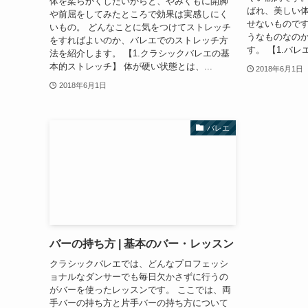
体を柔らかくしたいからと、やみくもに開脚
ばれ、美しい
や前屈をしてみたところで効果は実感しにく
せないものです
いもの。 どんなことに気をつけてストレッチ
うなものなの
をすればよいのか、バレエでのストレッチ方
す。 【1.バレ
法を紹介します。 【1.クラシックバレエの基
本的ストレッチ】 体が硬い状態とは、...
2018年6月1日
2018年6月1日
バレエ
バーの持ち方 | 基本のバー・レッスン
クラシックバレエでは、どんなプロフェッシ
ョナルなダンサーでも毎日欠かさずに行うの
がバーを使ったレッスンです。 ここでは、両
手バーの持ち方と片手バーの持ち方について