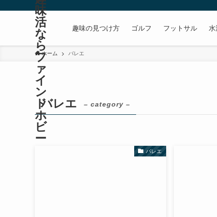
味
活
趣味の見つけ方
ゴルフ
フットサル
水
な
ら
フ
ホーム
バレエ
ァ
イ
ン
ド
バレエ
– category –
ホ
ビ
ー
バレエ