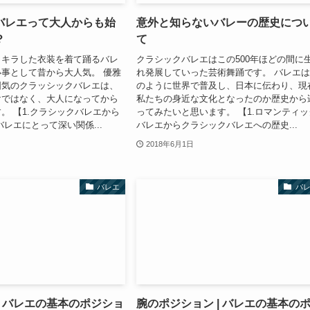
バレエって大人からも始
意外と知らないバレーの歴史につ
？
て
ラキラした衣装を着て踊るバレ
クラシックバレエはこの500年ほどの間に
事として昔から大人気。 優雅
れ発展していった芸術舞踊です。 バレエ
囲気のクラッシックバレエは、
のように世界で普及し、日本に伝わり、現
けではなく、大人になってから
私たちの身近な文化となったのか歴史から
。 【1.クラシックバレエから
ってみたいと思います。 【1.ロマンティッ
バレエにとって深い関係...
バレエからクラシックバレエへの歴史...
2018年6月1日
バレエ
バ
| バレエの基本のポジショ
腕のポジション | バレエの基本の