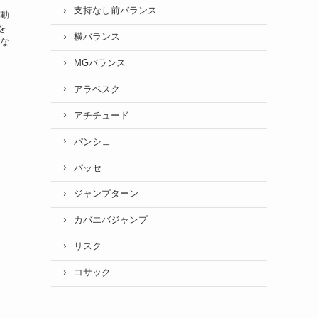
、
支持なし前バランス
運動
を
横バランス
エな
、
MGバランス
アラベスク
アチチュード
パンシェ
パッセ
ジャンプターン
カバエバジャンプ
リスク
コサック