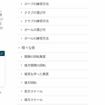
ロープの練習方法
し
クラブの選び方
決
ポジ
クラブの練習方法
て
の
ボールの選び方
ボールの練習方法
様々な技
レエ
開脚の回転難度
後方開脚の回転
後屈を伴った難度
後方回転
前方スケール
チ
後方スケール