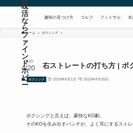
味
活
趣味の見つけ方
ゴルフ
フットサル
水
な
ら
フ
ホーム
ボクシング
ァ
イ
ン
2020
ド
右ストレートの打ち方 | 
4/20
ホ
ビ
2018年6月1日
2020年4月20日
ボクシング
ー
ボクシングと言えば、豪快なKO劇。
そのKOを生み出すパンチが、よく耳にするスト