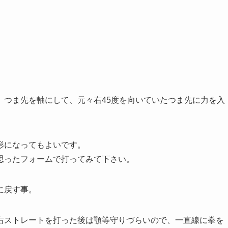
。つま先を軸にして、元々右45度を向いていたつま先に力を入
形になってもよいです。
思ったフォームで打ってみて下さい。
に戻す事。
右ストレートを打った後は顎等守りづらいので、一直線に拳を