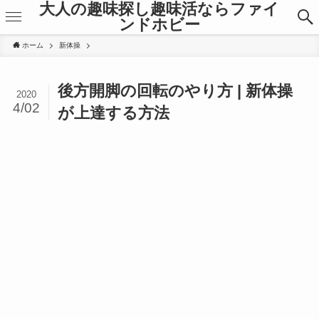
大人の趣味探し趣味活ならファイ
ンドホビー
ホーム
新体操
後方開脚の回転のやり方 | 新体操
2020
4/02
が上達する方法