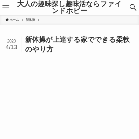
大人の趣味探し趣味活ならファイ
ンドホビー
ホーム
新体操
新体操が上達する家でできる柔軟
2020
4/13
のやり方