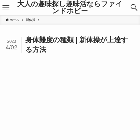
大人の趣味探し趣味活ならファイ
ンドホビー
ホーム
新体操
身体難度の種類 | 新体操が上達す
2020
4/02
る方法