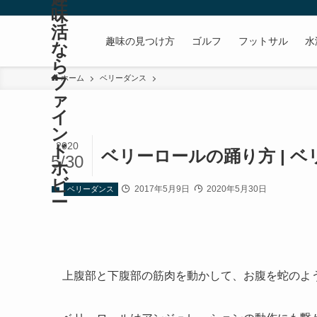
味
活
趣味の見つけ方
ゴルフ
フットサル
水
な
ら
フ
ホーム
ベリーダンス
ァ
イ
ン
2020
ド
ベリーロールの踊り方 | 
5/30
ホ
ビ
2017年5月9日
2020年5月30日
ベリーダンス
ー
上腹部と下腹部の筋肉を動かして、お腹を蛇のよ