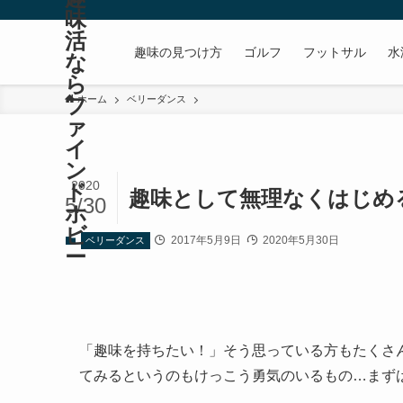
味
活
趣味の見つけ方
ゴルフ
フットサル
水
な
ら
フ
ホーム
ベリーダンス
ァ
イ
ン
2020
ド
趣味として無理なくはじめ
5/30
ホ
ビ
2017年5月9日
2020年5月30日
ベリーダンス
ー
「趣味を持ちたい！」そう思っている方もたくさ
てみるというのもけっこう勇気のいるもの…まず