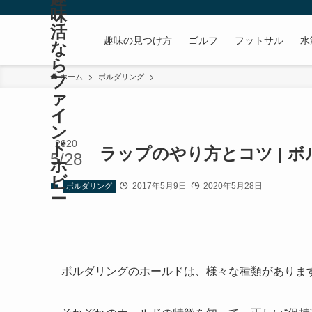
味
活
趣味の見つけ方
ゴルフ
フットサル
水
な
ら
フ
ホーム
ボルダリング
ァ
イ
ン
2020
ド
ラップのやり方とコツ | 
5/28
ホ
ビ
2017年5月9日
2020年5月28日
ボルダリング
ー
ボルダリングのホールドは、様々な種類がありま