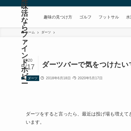
味
活
趣味の見つけ方
ゴルフ
フットサル
水
な
ら
フ
ホーム
ダーツ
ァ
イ
ン
2020
ド
ダーツバーで気をつけたい
5/17
ホ
ビ
2018年6月18日
2020年5月17日
ダーツ
ー
ダーツをすると言ったら、最近は投げ場も増えて
います。