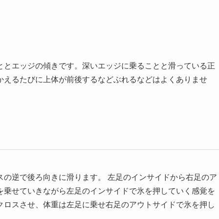
ととエッジの傾きです。深いエッジに乗ることと滑っている正
かえるたびに上体が前後するなどぶれるなどはよくありませ
スの逆で後ろ向きに滑ります。 左足のインサイドから右足のア
を乗せていきながら左足のインサイドで氷を押していく感覚を
クロスさせ、体重は左足に乗せ右足のアウトサイドで氷を押し