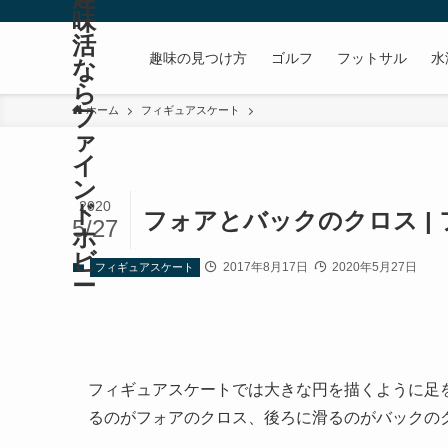
味
活
趣味の見つけ方
ゴルフ
フットサル
水
な
ら
フ
ホーム
フィギュアスケート
ァ
イ
ン
2020
ド
フォアとバックのクロス |
5/27
ホ
ビ
2017年8月17日
2020年5月27日
フィギュアスケート
ー
フィギュアスケートでは大きな円を描くように足
るのがフォアのクロス、後ろに滑るのがバックの