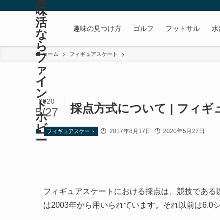
味
活
趣味の見つけ方
ゴルフ
フットサル
水
な
ら
フ
ホーム
フィギュアスケート
ァ
イ
ン
2020
ド
採点方式について | フィ
5/27
ホ
ビ
2017年8月17日
2020年5月27日
フィギュアスケート
ー
フィギュアスケートにおける採点は、競技である以
は2003年から用いられています。それ以前は6.0