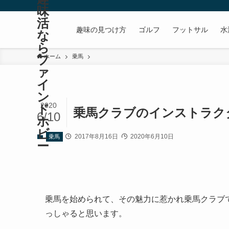
味
活
趣味の見つけ方
ゴルフ
フットサル
水
な
ら
フ
ホーム
乗馬
ァ
イ
ン
2020
ド
乗馬クラブのインストラク
6/10
ホ
ビ
2017年8月16日
2020年6月10日
乗馬
ー
乗馬を始められて、その魅力に惹かれ乗馬クラブ
っしゃると思います。