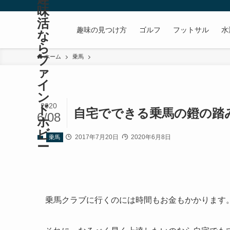
味
活
趣味の見つけ方
ゴルフ
フットサル
水
な
ら
フ
ホーム
乗馬
ァ
イ
ン
2020
ド
自宅でできる乗馬の鐙の踏
6/08
ホ
ビ
2017年7月20日
2020年6月8日
乗馬
ー
乗馬クラブに行くのには時間もお金もかかります