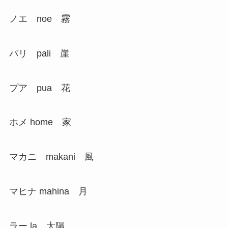
ノエ noe 霧
パリ pali 崖
プア pua 花
ホメ home 家
マカニ makani 風
マヒナ mahina 月
ラー la 太陽