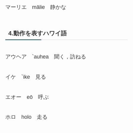
マーリエ mālie 静かな
4.動作を表すハワイ語
アウヘア `auhea 聞く，訪ねる
イケ `ike 見る
エオー eō 呼ぶ
ホロ holo 走る