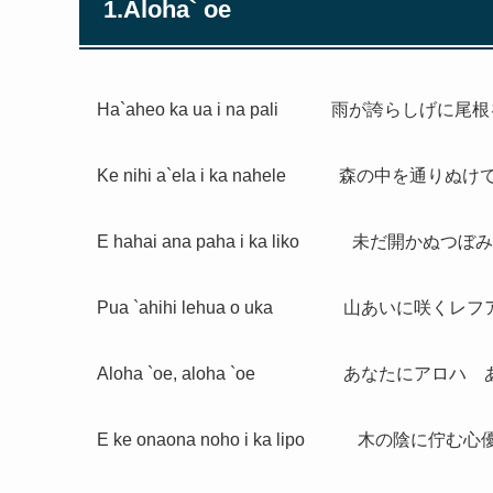
1.Aloha` oe
Ha`aheo ka ua i na pali 雨が誇らしげに
Ke nihi a`ela i ka nahele 森の中を通りぬ
E hahai ana paha i ka liko 未だ開
Pua `ahihi lehua o uka 山あいに咲くレ
Aloha `oe, aloha `oe あなたにアロ
E ke onaona noho i ka lipo 木の陰に佇む