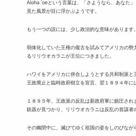
Aloha `oeという言葉は、「さようなら、あ
見た風景が目に浮かぶようです。
もう一つの説には、少し政治的な意味があります
弱体化していた王権の復古を試みてアメリカの勢
るリリウオカラニが王位につきました。
ハワイをアメリカに併合しようとする共和制派と
王政廃止と臨時政府樹立を宣言、翌１８９４年に
１８９５年、王政派の反乱は新政府軍に鎮圧され
銃器が見つかり、リリウオカラニは反乱の首謀者
その幽閉中に、滅びてゆく祖国の姿をしのびなが