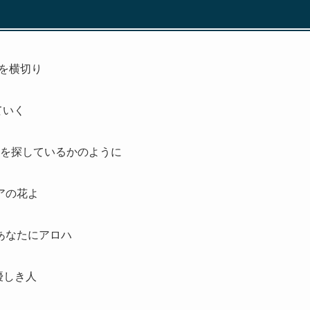
尾根を横切り
けていく
かぬつぼみを探しているかのように
フアの花よ
ハ あなたにアロハ
心優しき人