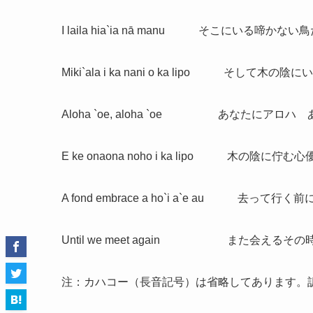
I laila hia`ia nā manu そこにいる啼かない
Miki`ala i ka nani o ka lipo そして木の
Aloha `oe, aloha `oe あなたにアロ
E ke onaona noho i ka lipo 木の陰に佇む
A fond embrace a ho`i a`e au 去
Until we meet again また会えるその
注：カハコー（長音記号）は省略してあります。訳はW