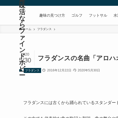
味
活
趣味の見つけ方
ゴルフ
フットサル
水
な
ら
フ
ホーム
フラダンス
ァ
イ
ン
2020
ド
フラダンスの名曲「アロハ
5/30
ホ
ビ
2016年12月22日
2020年5月30日
フラダンス
ー
フラダンスには古くから踊られているスタンダー