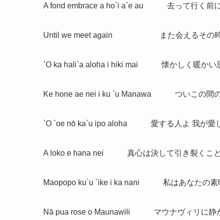
A fond embrace a ho`i a`e au 去
Until we meet again また会えるその
`O ka hali`a aloha i hiki mai 懐かし
Ke hone ae nei i ku `u Manawa つい
`O `oe nō ka`u ipo aloha 愛する人よ 我
A loko e hana nei 真心は決して引き裂く
Maopopo ku`u `ike i ka nani 私は
Nā pua rose o Maunawili マウナヴィ