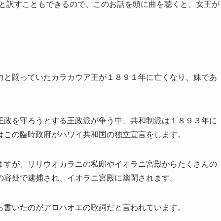
なた」と訳すこともできるので、このお話を頭に曲を聴くと、女王が
。
力と闘っていたカラカウア王が１８９１年に亡くなり、妹であ
王政を守ろうとする王政派が争う中、共和制派は１８９３年に
はこの臨時政府がハワイ共和国の独立宣言をします。
ますが、リリウオカラニの私邸やイオラニ宮殿からたくさんの
の容疑で逮捕され、イオラニ宮殿に幽閉されます。
ら書いたのがアロハオエの歌詞だと言われています。