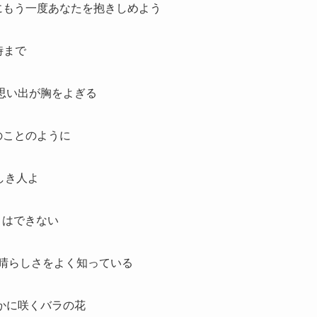
って行く前にもう一度あなたを抱きしめよう
時まで
く暖かい思い出が胸をよぎる
この間のことのように
が愛しき人よ
ことはできない
あなたの素晴らしさをよく知っている
リに静かに咲くバラの花