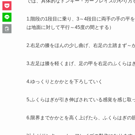
では、具体的なドンキー・カーフレイズのやり方
1.階段の1段目に乗り、3～4段目に両手の手の
は地面に対して平行～45度の間とする）
2.右足の膝をほんの少し曲げ、右足の土踏まず～
3.左足は膝を軽くまげ、足の甲を右足のふくらは
4.ゆっくりとかかとを下ろしていく
5.ふくらはぎが引き伸ばされている感覚を感じ取
6.限界までかかとを高く上げたら、ふくらはぎの