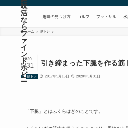
味
活
趣味の見つけ方
ゴルフ
フットサル
水
な
ら
フ
ホーム
筋トレ
ァ
イ
ン
2020
ド
引き締まった下腿を作る筋ト
5/31
ホ
ビ
2017年5月15日
2020年5月31日
筋トレ
ー
「下腿」とはふくらはぎのことです。