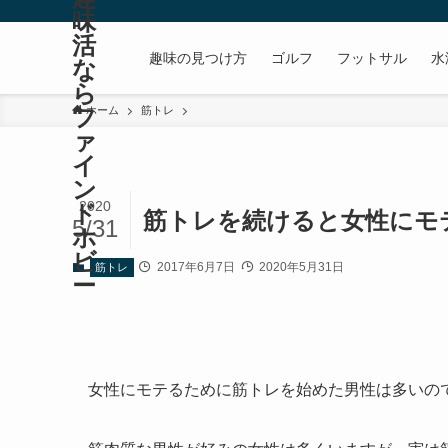
味
活
趣味の見つけ方
ゴルフ
フットサル
水
な
ら
フ
ホーム
筋トレ
ァ
イ
ン
2020
ド
筋トレを続けると女性にモ
5/31
ホ
ビ
2017年6月7日
2020年5月31日
筋トレ
ー
女性にモテるために筋トレを始めた男性は多いの