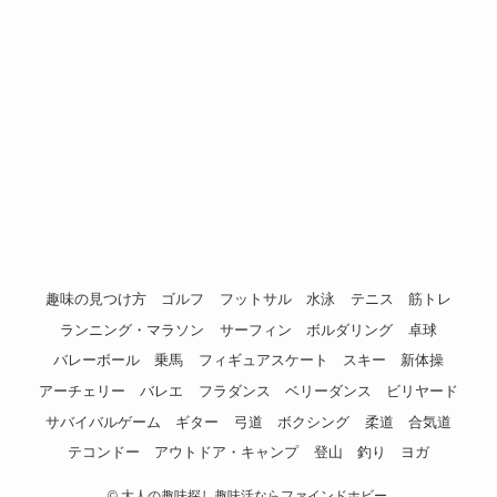
趣味の見つけ方
ゴルフ
フットサル
水泳
テニス
筋トレ
ランニング・マラソン
サーフィン
ボルダリング
卓球
バレーボール
乗馬
フィギュアスケート
スキー
新体操
アーチェリー
バレエ
フラダンス
ベリーダンス
ビリヤード
サバイバルゲーム
ギター
弓道
ボクシング
柔道
合気道
テコンドー
アウトドア・キャンプ
登山
釣り
ヨガ
©
大人の趣味探し趣味活ならファインドホビー.