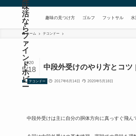
味
活
趣味の見つけ方
ゴルフ
フットサル
水
な
ら
フ
ホーム
テコンドー
ァ
イ
ン
2020
ド
中段外受けのやり方とコツ 
5/18
ホ
ビ
2017年6月14日
2020年5月18日
テコンドー
ー
中段外受けは主に自分の胴体方向に真っすぐ飛ん