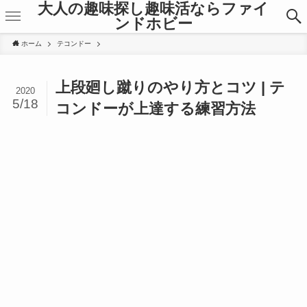
大人の趣味探し趣味活ならファイ
ンドホビー
ホーム
テコンドー
上段廻し蹴りのやり方とコツ | テ
2020
5/18
コンドーが上達する練習方法