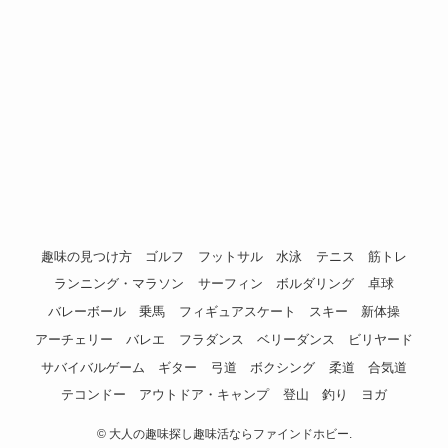
趣味の見つけ方
ゴルフ
フットサル
水泳
テニス
筋トレ
ランニング・マラソン
サーフィン
ボルダリング
卓球
バレーボール
乗馬
フィギュアスケート
スキー
新体操
アーチェリー
バレエ
フラダンス
ベリーダンス
ビリヤード
サバイバルゲーム
ギター
弓道
ボクシング
柔道
合気道
テコンドー
アウトドア・キャンプ
登山
釣り
ヨガ
©
大人の趣味探し趣味活ならファインドホビー.