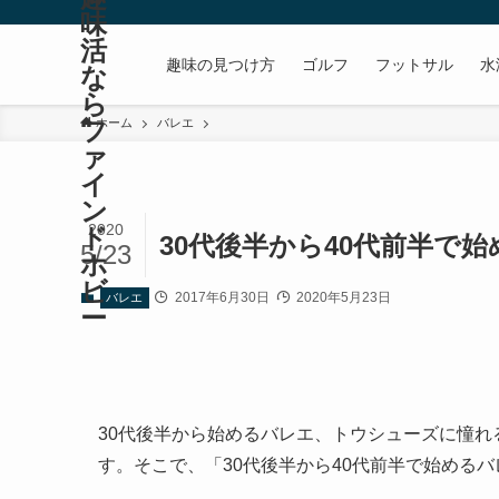
味
活
趣味の見つけ方
ゴルフ
フットサル
水
な
ら
フ
ホーム
バレエ
ァ
イ
ン
2020
ド
30代後半から40代前半で
5/23
ホ
ビ
2017年6月30日
2020年5月23日
バレエ
ー
30代後半から始めるバレエ、トウシューズに憧
す。そこで、「30代後半から40代前半で始める