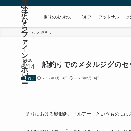
味
活
趣味の見つけ方
ゴルフ
フットサル
水
な
ら
フ
ホーム
釣り
ァ
イ
ン
2020
ド
船釣りでのメタルジグのセ
6/14
ホ
ビ
2017年7月13日
2020年6月14日
釣り
ー
釣りにおける疑似餌。「ルアー」というものには