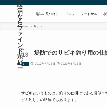
味
活
趣味の見つけ方
ゴルフ
フットサル
水
な
ら
フ
ホーム
釣り
ァ
イ
ン
2020
ド
堤防でのサビキ釣り用の仕
6/13
ホ
ビ
2017年7月13日
2020年6月13日
釣り
ー
サビキというものは、釣りの仕掛けである擬似エ
ビキ釣り」の略称でもあります。