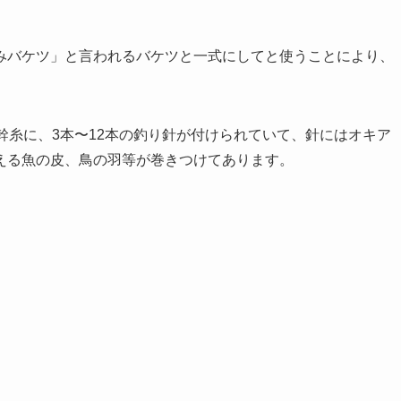
みバケツ」と言われるバケツと一式にしてと使うことにより、
幹糸に、3本〜12本の釣り針が付けられていて、針にはオキア
える魚の皮、鳥の羽等が巻きつけてあります。