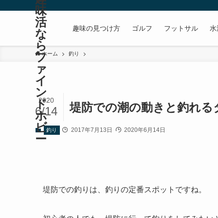
味
活
趣味の見つけ方
ゴルフ
フットサル
水
な
ら
フ
ホーム
釣り
ァ
イ
ン
2020
ド
堤防での潮の動きと釣れる
6/14
ホ
ビ
2017年7月13日
2020年6月14日
釣り
ー
堤防での釣りは、釣りの定番スポットですね。