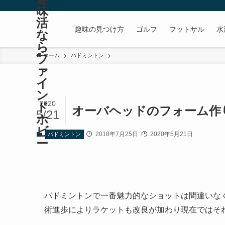
味
活
趣味の見つけ方
ゴルフ
フットサル
水
な
ら
フ
ホーム
バドミントン
ァ
イ
ン
2020
ド
オーバヘッドのフォーム作り
5/21
ホ
ビ
2018年7月25日
2020年5月21日
バドミントン
ー
バドミントンで一番魅力的なショットは間違いなく
術進歩によりラケットも改良が加わり現在ではそ