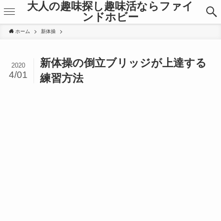
大人の趣味探し趣味活ならファイ
ンドホビー
ホーム
新体操
新体操の倒立ブリッジが上達する
2020
4/01
練習方法